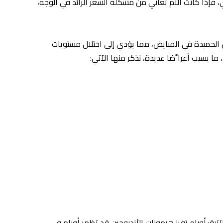
، فإذا
كانت الأم تعاني من مشكلة الشعر الزائد في الوجه،
 الحميدة
في المبايض، مما يؤدي إلى اختلال مستويات
ما يسبب أعرا ًضا عديدة، نذكر منها الآتي:
تية: أورام تفرز هرمونات الأندروجين قد تظهر أورام في