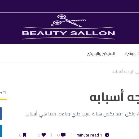
ة بالبشرة
المنيكير والبديكير
في الوجه أسبابه
جه أسبابه
اتص
يعيًا، ولكن ا قد يكون هناك سبب طبي وراءه، فما هي أسباب
0
0
0
1 minute read