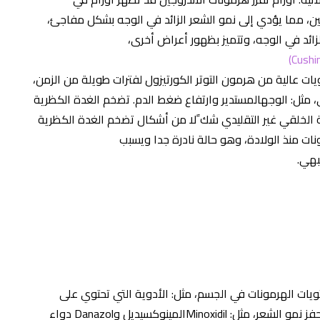
ين، مما يؤدي إلى نمو الشعر الزائد في الوجه بشكل مفاجئ،
لزائد في الوجه، وتتميز بظهور أعراض أخرى،
Cushi
ت عالية من هرمون التوتر الكورتيزول لفترات طويلة من الزمن،
 مثل: الوجهالمستدير وارتفاع ضغط الدم. تضخم الغدة الكظرية
 الخلقي غير التقليدي شك ًلا من أشكال تضخم الغدة الكظرية
ت منذ الولادة، وهو حالة نادرة جدا ويسبب
بهي.
يات الهرمونات في الجسم، مثل: الأدوية التي تحتوي على
حفز نمو الشعر، مثل:
Minoxidil
المينوكسيديل و
Danazol
دواء