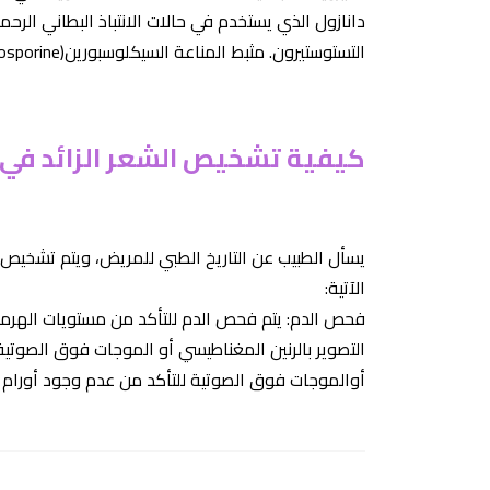
دانازول الذي يستخدم في حالات الانتباذ البطاني ال
التستوستيرون. مثبط المناعة السيكلوسبورين(
osporine)
كيفية تشخيص الشعر الزائد في 
يسأل الطبيب عن التاريخ الطبي للمريض، ويتم تشخيص
الآتية:
فحص الدم: يتم فحص الدم للتأكد من مستويات الهرم
التصوير بالرنين المغناطيسي أو الموجات فوق الصوتية:
أوالموجات فوق الصوتية للتأكد من عدم وجود أورام 