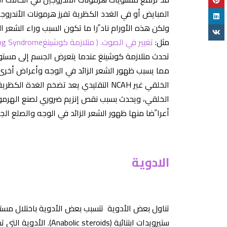
المبايض أو في الغدد الكظرية تفرز هرمونات الأندروج
ولكن هذه الأورام ناد ًرا ما تكون السبب وراء الشعر ا
مثل:
تغيير في الصوت.
( متلازمة كوشينغ
ng Syndrome)
تحدث متلازمة كوشينغ عندما يتعرض الجسم إلى مستويا
مما يسبب ظهور الشعر الزائد في الوجه وأعراض أخرى،
الخلقي غير
NCAH
التقليدي يعد تضخم الغدة الكظرية
الخلقي، ويحدث بسبب نقص إنزيم ضروري لصنع الهرمونا
أعرا ًضا منها ظهور الشعر الزائد في الوجه والصلع الج
الادوية
تناول بعض الأدوية تتسبب بعض الأدوية باختلال مستو
ستيرويدات ابتنائية (
Anabolic steroids).
الأدوية التي ت