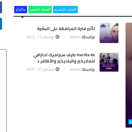
العناية بالبشرة
العناية بالشعر
ماكياج
تأثير فترة المراهقة على البشرة
بواسطة
admin
نوفمبر 12, 2022
Harilla 6x طرف سيراميك احترافي
للمانيكير والباديكير والأظافر د
بواسطة
admin
سبتمبر 21, 2021
ة