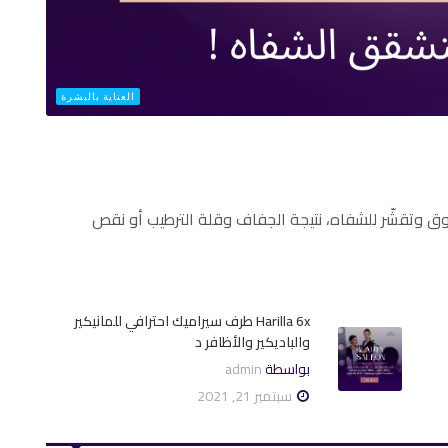
العناية بالبشرة
وتقشّر للشفاه، نتيجة الجفاف وقلة الترطيب أو نقص
Harilla 6x طرف سيراميك احترافي للمانيكير
والباديكير والأظافر د
بواسطة
admin
سبتمبر 21, 2021