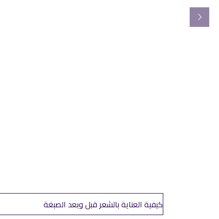
نوفم
العناية بالبشرة
تأثير فترة المراهقة على
البشرة
كيفية 
نوفمبر 12, 2022
admin
نوفم